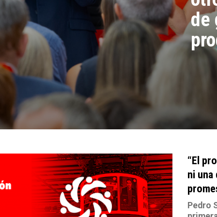
de 
pro
“El pr
ni una
prome
Pedro S
primer