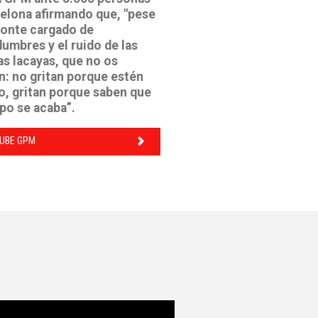
elona afirmando que, "pese
zonte cargado de
dumbres y el ruido de las
s lacayas, que no os
: no gritan porque estén
, gritan porque saben que
po se acaba”.
UBE GPM