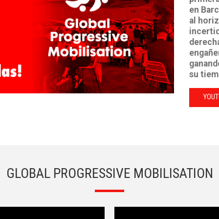
en Barc
al hori
incerti
derecha
engañen
ganando
su tiem
YOUT
GLOBAL PROGRESSIVE MOBILISATION