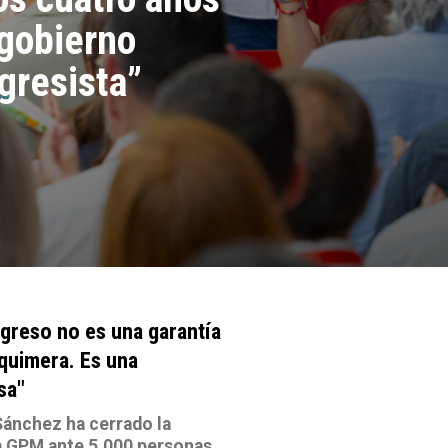
gobierno
gresista”
ogreso no es una garantía
 quimera. Es una
sa"
ánchez ha cerrado la
a GPM ante 5.000 personas