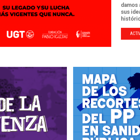
damos a
sus ide
históri
ACTI