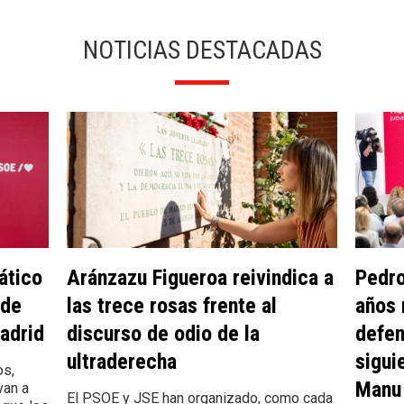
NOTICIAS DESTACADAS
ático
Aránzazu Figueroa reivindica a
Pedro
 de
las trece rosas frente al
años 
adrid
discurso de odio de la
defen
ultraderecha
sigui
os,
Manu 
van a
El PSOE y JSE han organizado, como cada