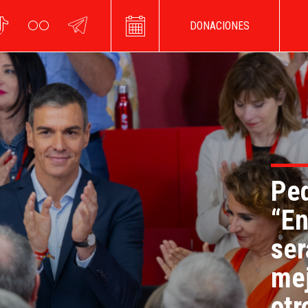
DONACIONES
Ped
“En
ser
mej
otr