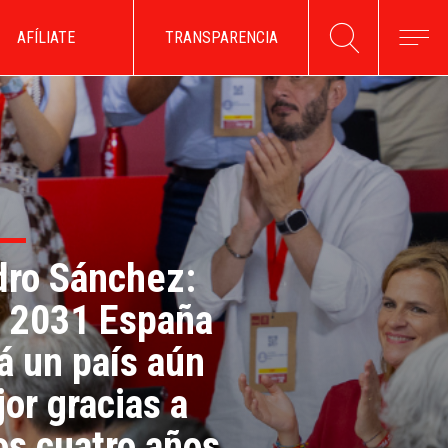
AFÍLIATE
TRANSPARENCIA
ro Sánchez:
 2031 España
á un país aún
or gracias a
os cuatro años