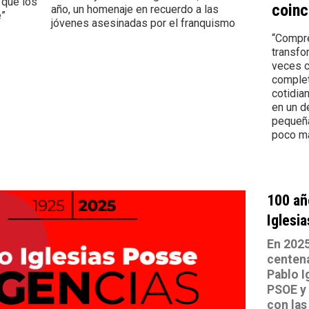
 que los
coinc
año, un homenaje en recuerdo a las
e”
jóvenes asesinadas por el franquismo
“Compre
transf
veces c
complet
cotidia
en un d
pequeña
poco má
100 añ
Iglesi
En 202
centena
Pablo I
PSOE y 
con las