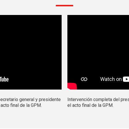
ecretario general y presidente
Intervención completa del presi
acto final de la GPM.
el acto final de la GPM.